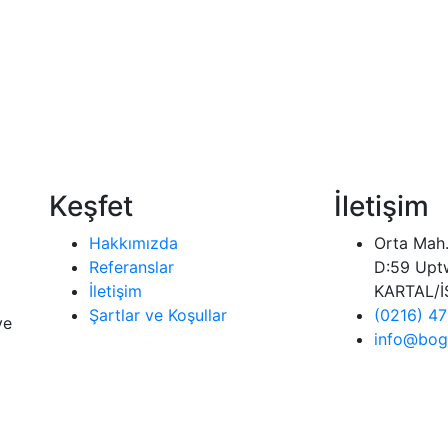
Keşfet
İletişim
Hakkımızda
Orta Mah.
Referanslar
D:59 Upt
İletişim
KARTAL/İ
Şartlar ve Koşullar
(0216) 4
ve
info@bog