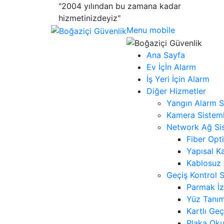
"2004 yılından bu zamana kadar
hizmetinizdeyiz"
Menu mobile
Ana Sayfa
Ev İçİn Alarm
İş Yeri İçin Alarm
Diğer Hizmetler
Yangın Alarm S
Kamera Sisteml
Network Ağ Sis
Fiber Opt
Yapısal K
Kablosuz
Geçiş Kontrol S
Parmak İz
Yüz Tanım
Kartlı Geç
Plaka Oku