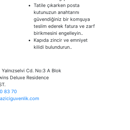
Tatile çıkarken posta
kutunuzun anahtarını
güvendiğiniz bir komşuya
teslim ederek fatura ve zarf
birikmesini engelleyin..
Kapıda zincir ve emniyet
kilidi bulundurun..
 Yalnızselvi Cd. No:3 A Blok
wins Deluxe Residence
ST.
70 83 70
aziciguvenlik.com